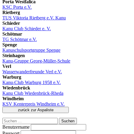
Porta Westfalica
KSC Porta e.V.
Rietberg
TUS Viktoria Rietberg e.V. Kanu
Schieder
Kanu Club Schieder e. V.
Schötmar
TG Schötmar e.V.
Spenge
Kanuschulsportgruppe Spenge
Steinhagen
Kanu-Gruppe Georg-Müller-Schule
Verl
Wasserwanderfreunde Verl e.V.
Warburg
Kanu-Club Warburg 1958 e.V.
Wiedenbrück
Kanu Club Wiedenbrück-Rheda
Windheim
KSV Kenterpreis Windheim e.V.
Suchen
nach:
Benutzername
Passwort