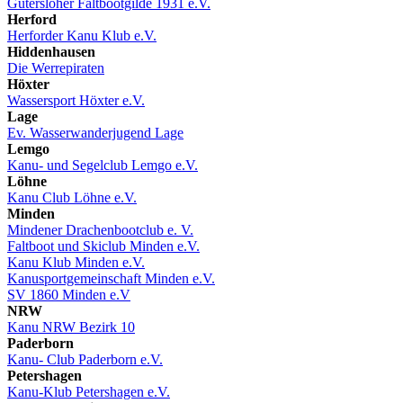
Gütersloher Faltbootgilde 1931 e.V.
Herford
Herforder Kanu Klub e.V.
Hiddenhausen
Die Werrepiraten
Höxter
Wassersport Höxter e.V.
Lage
Ev. Wasserwanderjugend Lage
Lemgo
Kanu- und Segelclub Lemgo e.V.
Löhne
Kanu Club Löhne e.V.
Minden
Mindener Drachenbootclub e. V.
Faltboot und Skiclub Minden e.V.
Kanu Klub Minden e.V.
Kanusportgemeinschaft Minden e.V.
SV 1860 Minden e.V
NRW
Kanu NRW Bezirk 10
Paderborn
Kanu- Club Paderborn e.V.
Petershagen
Kanu-Klub Petershagen e.V.