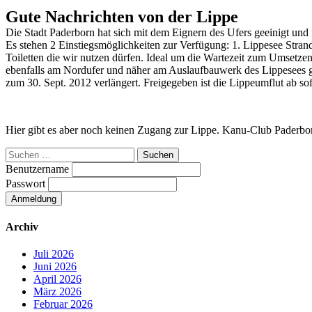
Gute Nachrichten von der Lippe
Die Stadt Paderborn hat sich mit dem Eignern des Ufers geeinigt und 
Es stehen 2 Einstiegsmöglichkeiten zur Verfügung: 1. Lippesee Strand
Toiletten die wir nutzen dürfen. Ideal um die Wartezeit zum Umsetze
ebenfalls am Nordufer und näher am Auslaufbauwerk des Lippesees g
zum 30. Sept. 2012 verlängert. Freigegeben ist die Lippeumflut ab sof
Hier gibt es aber noch keinen Zugang zur Lippe. Kanu-Club Paderb
Suchen
nach:
Benutzername
Passwort
Archiv
Juli 2026
Juni 2026
April 2026
März 2026
Februar 2026