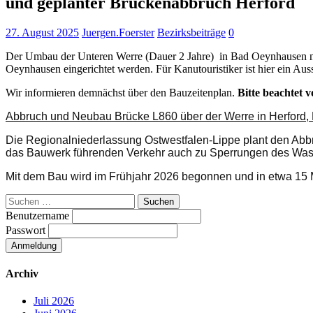
und geplanter Brückenabbruch Herford
27. August 2025
Juergen.Foerster
Bezirksbeiträge
0
Der Umbau der Unteren Werre (Dauer 2 Jahre) in Bad Oeynhausen nim
Oeynhausen eingerichtet werden. Für Kanutouristiker ist hier ein Aus
Wir informieren demnächst über den Bauzeitenplan.
Bitte beachtet 
Abbruch und Neubau Brücke L860 über der Werre in Herford,
Die Regionalniederlassung Ostwestfalen-Lippe plant den Abb
das Bauwerk führenden Verkehr auch zu Sperrungen des Wa
Mit dem Bau wird im Frühjahr 2026 begonnen und in etwa 15
Suchen
nach:
Benutzername
Passwort
Archiv
Juli 2026