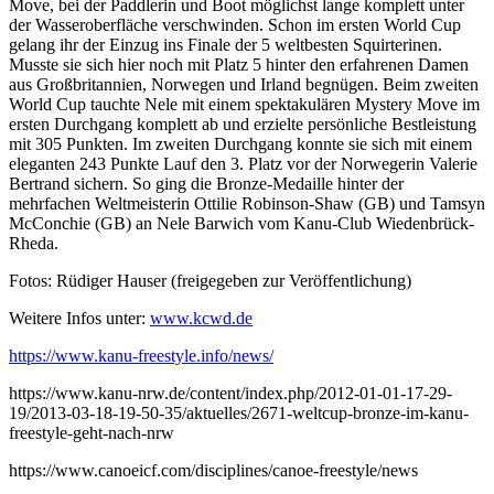
Move, bei der Paddlerin und Boot möglichst lange komplett unter
der Wasseroberfläche verschwinden. Schon im ersten World Cup
gelang ihr der Einzug ins Finale der 5 weltbesten Squirterinen.
Musste sie sich hier noch mit Platz 5 hinter den erfahrenen Damen
aus Großbritannien, Norwegen und Irland begnügen. Beim zweiten
World Cup tauchte Nele mit einem spektakulären Mystery Move im
ersten Durchgang komplett ab und erzielte persönliche Bestleistung
mit 305 Punkten. Im zweiten Durchgang konnte sie sich mit einem
eleganten 243 Punkte Lauf den 3. Platz vor der Norwegerin Valerie
Bertrand sichern. So ging die Bronze-Medaille hinter der
mehrfachen Weltmeisterin Ottilie Robinson-Shaw (GB) und Tamsyn
McConchie (GB) an Nele Barwich vom Kanu-Club Wiedenbrück-
Rheda.
Fotos: Rüdiger Hauser (freigegeben zur Veröffentlichung)
Weitere Infos unter:
www.kcwd.de
https://www.kanu-freestyle.info/news/
https://www.kanu-nrw.de/content/index.php/2012-01-01-17-29-
19/2013-03-18-19-50-35/aktuelles/2671-weltcup-bronze-im-kanu-
freestyle-geht-nach-nrw
https://www.canoeicf.com/disciplines/canoe-freestyle/news