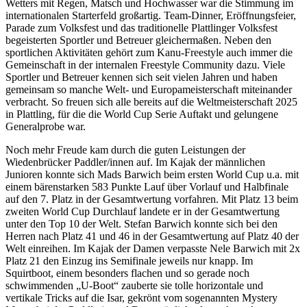
Wetters mit Regen, Matsch und Hochwasser war die Stimmung im
internationalen Starterfeld großartig. Team-Dinner, Eröffnungsfeier,
Parade zum Volksfest und das traditionelle Plattlinger Volksfest
begeisterten Sportler und Betreuer gleichermaßen. Neben den
sportlichen Aktivitäten gehört zum Kanu-Freestyle auch immer die
Gemeinschaft in der internalen Freestyle Community dazu. Viele
Sportler und Betreuer kennen sich seit vielen Jahren und haben
gemeinsam so manche Welt- und Europameisterschaft miteinander
verbracht. So freuen sich alle bereits auf die Weltmeisterschaft 2025
in Plattling, für die die World Cup Serie Auftakt und gelungene
Generalprobe war.
Noch mehr Freude kam durch die guten Leistungen der
Wiedenbrücker Paddler/innen auf. Im Kajak der männlichen
Junioren konnte sich Mads Barwich beim ersten World Cup u.a. mit
einem bärenstarken 583 Punkte Lauf über Vorlauf und Halbfinale
auf den 7. Platz in der Gesamtwertung vorfahren. Mit Platz 13 beim
zweiten World Cup Durchlauf landete er in der Gesamtwertung
unter den Top 10 der Welt. Stefan Barwich konnte sich bei den
Herren nach Platz 41 und 46 in der Gesamtwertung auf Platz 40 der
Welt einreihen. Im Kajak der Damen verpasste Nele Barwich mit 2x
Platz 21 den Einzug ins Semifinale jeweils nur knapp. Im
Squirtboot, einem besonders flachen und so gerade noch
schwimmenden „U-Boot“ zauberte sie tolle horizontale und
vertikale Tricks auf die Isar, gekrönt vom sogenannten Mystery