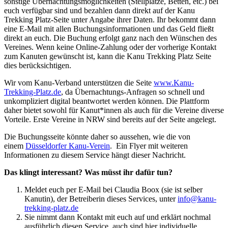
sonstige Übernachtungsmöglichkeiten (Stellplätze, Betten, etc.) bei
euch verfügbar sind und bezahlen dann direkt auf der Kanu
Trekking Platz-Seite unter Angabe ihrer Daten. Ihr bekommt dann
eine E-Mail mit allen Buchungsinformationen und das Geld fließt
direkt an euch. Die Buchung erfolgt ganz nach den Wünschen des
Vereines. Wenn keine Online-Zahlung oder der vorherige Kontakt
zum Kanuten gewünscht ist, kann die Kanu Trekking Platz Seite
dies berücksichtigen.
Wir vom Kanu-Verband unterstützen die Seite
www.Kanu-
Trekking-Platz.de
, da Übernachtungs-Anfragen so schnell und
unkompliziert digital beantwortet werden können. Die Plattform
daher bietet sowohl für Kanut*innen als auch für die Vereine diverse
Vorteile. Erste Vereine in NRW sind bereits auf der Seite angelegt.
Die Buchungsseite könnte daher so aussehen, wie die von
einem
Düsseldorfer Kanu-Verein
. Ein Flyer mit weiteren
Informationen zu diesem Service hängt dieser Nachricht.
Das klingt interessant? Was müsst ihr dafür tun?
Meldet euch per E-Mail bei Claudia Boox (sie ist selber
Kanutin), der Betreiberin dieses Services, unter
info@kanu-
trekking-platz.de
Sie nimmt dann Kontakt mit euch auf und erklärt nochmal
ausführlich diesen Service, auch sind hier individuelle