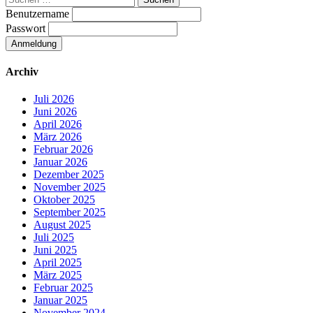
nach:
Benutzername
Passwort
Archiv
Juli 2026
Juni 2026
April 2026
März 2026
Februar 2026
Januar 2026
Dezember 2025
November 2025
Oktober 2025
September 2025
August 2025
Juli 2025
Juni 2025
April 2025
März 2025
Februar 2025
Januar 2025
November 2024