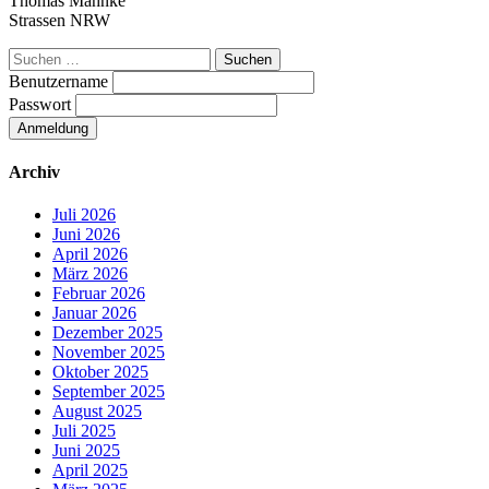
Thomas Mahnke
Strassen NRW
Suchen
nach:
Benutzername
Passwort
Archiv
Juli 2026
Juni 2026
April 2026
März 2026
Februar 2026
Januar 2026
Dezember 2025
November 2025
Oktober 2025
September 2025
August 2025
Juli 2025
Juni 2025
April 2025