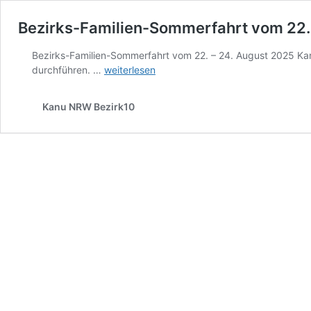
Bezirks-Familien-Sommerfahrt vom 22.
Bezirks-Familien-Sommerfahrt vom 22. – 24. August 2025 Kan
Bezirks-
durchführen. …
weiterlesen
Familien-
Sommerfahrt
Kanu NRW Bezirk10
vom
22.
–
24.
August
2025
beim
KV
Ahlen