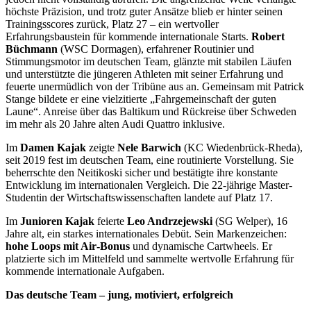
höchste Präzision, und trotz guter Ansätze blieb er hinter seinen
Trainingsscores zurück, Platz 27 – ein wertvoller
Erfahrungsbaustein für kommende internationale Starts.
Robert
Büchmann
(WSC Dormagen), erfahrener Routinier und
Stimmungsmotor im deutschen Team, glänzte mit stabilen Läufen
und unterstützte die jüngeren Athleten mit seiner Erfahrung und
feuerte unermüdlich von der Tribüne aus an. Gemeinsam mit Patrick
Stange bildete er eine vielzitierte „Fahrgemeinschaft der guten
Laune“. Anreise über das Baltikum und Rückreise über Schweden
im mehr als 20 Jahre alten Audi Quattro inklusive.
Im
Damen Kajak
zeigte
Nele Barwich
(KC Wiedenbrück‑Rheda),
seit 2019 fest im deutschen Team, eine routinierte Vorstellung. Sie
beherrschte den Neitikoski sicher und bestätigte ihre konstante
Entwicklung im internationalen Vergleich. Die 22-jährige Master-
Studentin der Wirtschaftswissenschaften landete auf Platz 17.
Im
Junioren Kajak
feierte
Leo Andrzejewski
(SG Welper), 16
Jahre alt, ein starkes internationales Debüt. Sein Markenzeichen:
hohe Loops mit Air‑Bonus
und dynamische Cartwheels. Er
platzierte sich im Mittelfeld und sammelte wertvolle Erfahrung für
kommende internationale Aufgaben.
Das deutsche Team – jung, motiviert, erfolgreich