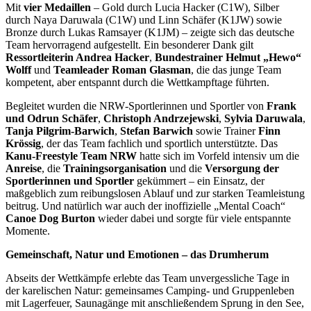
Mit
vier Medaillen
– Gold durch Lucia Hacker (C1W), Silber
durch Naya Daruwala (C1W) und Linn Schäfer (K1JW) sowie
Bronze durch Lukas Ramsayer (K1JM) – zeigte sich das deutsche
Team hervorragend aufgestellt. Ein besonderer Dank gilt
Ressortleiterin Andrea Hacker
,
Bundestrainer Helmut „Hewo“
Wolff
und
Teamleader Roman Glasman
, die das junge Team
kompetent, aber entspannt durch die Wettkampftage führten.
Begleitet wurden die NRW‑Sportlerinnen und Sportler von
Frank
und Odrun Schäfer
,
Christoph Andrzejewski
,
Sylvia Daruwala
,
Tanja Pilgrim‑Barwich
,
Stefan Barwich
sowie Trainer
Finn
Krössig
, der das Team fachlich und sportlich unterstützte. Das
Kanu‑Freestyle Team NRW
hatte sich im Vorfeld intensiv um die
Anreise
, die
Trainingsorganisation
und die
Versorgung der
Sportlerinnen und Sportler
gekümmert – ein Einsatz, der
maßgeblich zum reibungslosen Ablauf und zur starken Teamleistung
beitrug. Und natürlich war auch der inoffizielle „Mental Coach“
Canoe Dog Burton
wieder dabei und sorgte für viele entspannte
Momente.
Gemeinschaft, Natur und Emotionen – das Drumherum
Abseits der Wettkämpfe erlebte das Team unvergessliche Tage in
der karelischen Natur: gemeinsames Camping‑ und Gruppenleben
mit Lagerfeuer, Saunagänge mit anschließendem Sprung in den See,