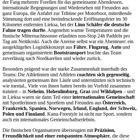
der Fang mehrerer Forellen für das gemeinsame Abendessen,
internationale Begegnungen und Wiedersehen mit Freunden aus
ganz Europa, die Anfahrt zur Tribüne per Motorboot, mitreißende
Stimmung dort und eine beeindruckende Eröffnungsfeier im 30
Kilometer entfernten Lieksa, bei der
Linn Schäfer die deutsche
Fahne tragen durfte
. Angenehm warme Temperaturen und die
finnische Mitternachtssonne erlaubten non-Stop 24h Paddeln pro
Tag am Neitikoski. Auch die Anreise selbst war ein Abenteuer: ein
ausgeklügeltes Logistikkonzept aus
Fähre
,
Flugzeug
,
Auto
und
gemeinsam organisiertem
Bootstransport
brachte das Team
zuverlässig nach Nordkarelien und wieder zurück.
Besonders prägend war der starke Zusammenhalt innerhalb des
Teams: Die Athletinnen und Athleten
coachten sich gegenseitig
,
analysierten gemeinsam ihre Läufe und unterstützten sich technisch
wie mental., Viele von ihnen hatten bereits im Vorfeld zusammen
trainiert – in
Neheim
,
Hohenlimburg
,
Graz
und
Wildalpen
– und
in Lieksa waren sie dann Teil einer
internationalen Gemeinschaft
mit Sportlerinnen und Sportlern und Freunden aus
Österreich,
Frankreich, Spanien, Norwegen, Irland, England, der Schweiz,
Polen und Finnland
. Kanu-Freestyle ist nicht nur Sport, sondern
auch ein internationales Gemeinschaftserlebnis.
Die finnischen Organisatoren überzeugten mit
Präzision,
Freundlichkeit und einer entspannten Atmosphäre
, die diese