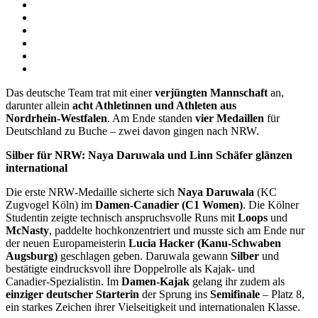
Das deutsche Team trat mit einer
verjüngten Mannschaft
an,
darunter allein
acht Athletinnen und Athleten aus
Nordrhein‑Westfalen
. Am Ende standen
vier Medaillen
für
Deutschland zu Buche – zwei davon gingen nach NRW.
Silber für NRW: Naya Daruwala und Linn Schäfer glänzen
international
Die erste NRW‑Medaille sicherte sich
Naya Daruwala
(KC
Zugvogel Köln) im
Damen‑Canadier (C1 Women)
. Die Kölner
Studentin zeigte technisch anspruchsvolle Runs mit
Loops
und
McNasty
, paddelte hochkonzentriert und musste sich am Ende nur
der neuen Europameisterin
Lucia Hacker (Kanu‑Schwaben
Augsburg)
geschlagen geben. Daruwala gewann
Silber
und
bestätigte eindrucksvoll ihre Doppelrolle als Kajak‑ und
Canadier‑Spezialistin. Im
Damen‑Kajak
gelang ihr zudem als
einziger deutscher Starterin
der Sprung ins
Semifinale
– Platz 8,
ein starkes Zeichen ihrer Vielseitigkeit und internationalen Klasse.