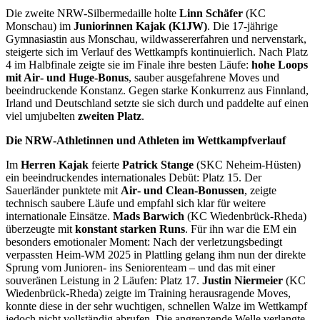
Die zweite NRW‑Silbermedaille holte
Linn Schäfer
(KC
Monschau) im
Juniorinnen Kajak (K1JW)
. Die 17‑jährige
Gymnasiastin aus Monschau, wildwassererfahren und nervenstark,
steigerte sich im Verlauf des Wettkampfs kontinuierlich. Nach Platz
4 im Halbfinale zeigte sie im Finale ihre besten Läufe:
hohe Loops
mit Air‑ und Huge‑Bonus
, sauber ausgefahrene Moves und
beeindruckende Konstanz. Gegen starke Konkurrenz aus Finnland,
Irland und Deutschland setzte sie sich durch und paddelte auf einen
viel umjubelten
zweiten Platz
.
Die NRW‑Athletinnen und Athleten im Wettkampfverlauf
Im
Herren Kajak
feierte
Patrick Stange
(SKC Neheim‑Hüsten)
ein beeindruckendes internationales Debüt: Platz 15. Der
Sauerländer punktete mit
Air‑ und Clean‑Bonussen
, zeigte
technisch saubere Läufe und empfahl sich klar für weitere
internationale Einsätze.
Mads Barwich
(KC Wiedenbrück‑Rheda)
überzeugte mit
konstant starken Runs
. Für ihn war die EM ein
besonders emotionaler Moment: Nach der verletzungsbedingt
verpassten Heim‑WM 2025 in Plattling gelang ihm nun der direkte
Sprung vom Junioren‑ ins Seniorenteam – und das mit einer
souveränen Leistung in 2 Läufen: Platz 17.
Justin Niermeier
(KC
Wiedenbrück‑Rheda) zeigte im Training herausragende Moves,
konnte diese in der sehr wuchtigen, schnellen Walze im Wettkampf
jedoch nicht vollständig abrufen. Die angrenzende Welle verlangte