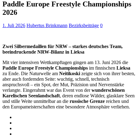
Paddle Europe Freestyle Championships
2026
1. Juli 2026
Hubertus Brinkmann
Bezirksbeiträge
0
Zwei Silbermedaillen für NRW – starkes deutsches Team,
beeindruckende NRW‑Bilanz in Lieksa
Mit vier intensiven Wettkampftagen gingen am 13. Juni 2026 die
Paddle Europe Freestyle Championships
im finnischen
Lieksa
zu Ende. Die Naturwelle am
Neitikoski
zeigte sich von ihrer besten,
aber auch fordernden Seite: wuchtig, schnell, technisch
anspruchsvoll – ein Spot, der Mut, Präzision und Nervenstärke
verlangte. Eingerahmt war das Event von der
wunderschönen
Karelischen Seenlandschaft
, deren endlose Wälder, glasklare Seen
und stille Weite unmittelbar an die
russische Grenze
reichen und
den Europameisterschaften eine besondere Atmosphäre verliehen.